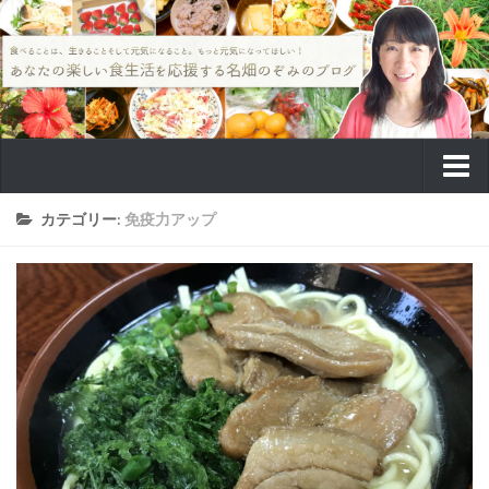
TOP
カテゴリー:
免疫力アップ
食のこと
教室
病気予防
癌(ガン)
癌予防
癌 原因
認知症