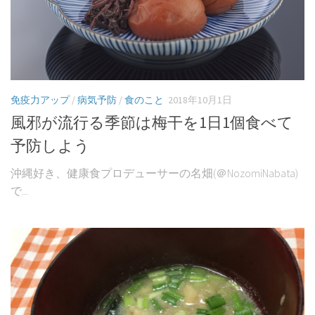
自己紹介
雑記
お問合せ
読者登録
免疫力アップ
/
病気予防
/
食のこと
2018年10月1日
教室スケジュール
風邪が流行る季節は梅干を1日1個食べて
予防しよう
沖縄好き、健康食プロデューサーの名畑(＠NozomiNabata)
で...