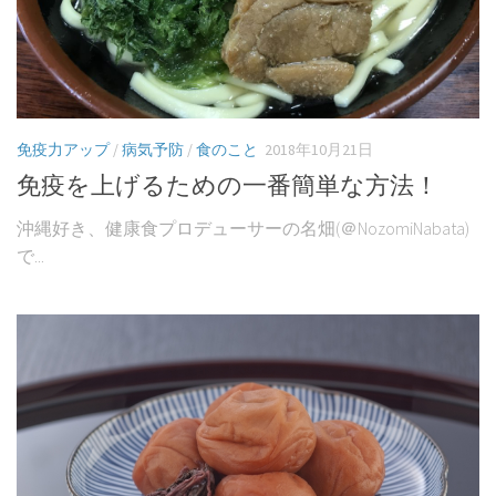
認知症ケア
認知症原因
認知症症状
認知症種類
免疫力アップ
/
病気予防
/
食のこと
2018年10月21日
アルツハイマー型認知症
免疫を上げるための一番簡単な方法！
脳血管性認知症
沖縄好き、健康食プロデューサーの名畑(＠NozomiNabata)
レビー小体型認知症
で...
若年性認知症
認知症テスト
認知症レクリエーション
認知症予防
のぞみレシピ
名畑のぞみについて