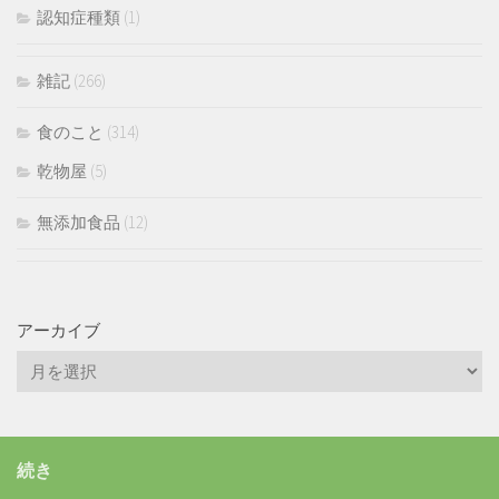
認知症種類
(1)
雑記
(266)
食のこと
(314)
乾物屋
(5)
無添加食品
(12)
アーカイブ
続き