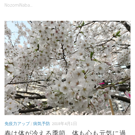
NozomiNaba...
免疫力アップ
/
病気予防
2018年4月1日
春は体が冷える季節。体も心も元気に過