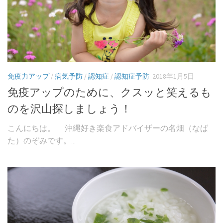
免疫力アップ
/
病気予防
/
認知症
/
認知症予防
2018年1月5日
免疫アップのために、クスッと笑えるも
のを沢山探しましょう！
こんにちは。 沖縄好き楽食アドバイザーの名畑（なば
た）のぞみです。...