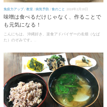
免疫力アップ
/
教室
/
病気予防
/
食のこと
2018年2月18日
味噌は食べるだけじゃなく、作ることで
も元気になる！
こんにちは。 沖縄好き、楽食アドバイザーの名畑（なば
た）のぞみです。...