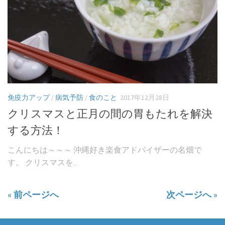
免疫力アップ
/
病気予防
/
食のこと
2017年12月28日
クリスマスと正月の間の胃もたれを解決
する方法！
こんにちは～～～ 沖縄好き楽食アドバイザーの名畑で
す。 クリスマスを...
« 前ページへ
次ページへ »