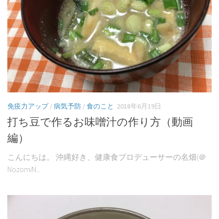
免疫力アップ
/
病気予防
/
食のこと
2018年6月19日
打ち豆で作るお味噌汁の作り方（動画
編）
こんにちは。 沖縄好き、健康食プロデューサーの名畑(＠
NozomiN...