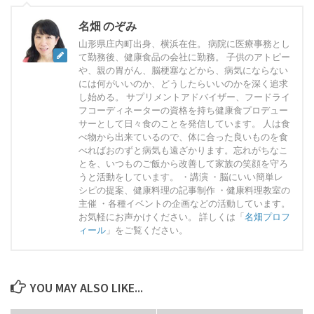
名畑 のぞみ
山形県庄内町出身、横浜在住。 病院に医療事務とし
て勤務後、健康食品の会社に勤務。 子供のアトピー
や、親の胃がん、脳梗塞などから、病気にならない
には何がいいのか、どうしたらいいのかを深く追求
し始める。 サプリメントアドバイザー、フードライ
フコーディネーターの資格を持ち健康食プロデュー
サーとして日々食のことを発信しています。 人は食
べ物から出来ているので、体に合った良いものを食
べればおのずと病気も遠ざかります。忘れがちなこ
とを、いつものご飯から改善して家族の笑顔を守ろ
うと活動をしています。 ・講演 ・脳にいい簡単レ
シピの提案、健康料理の記事制作 ・健康料理教室の
主催 ・各種イベントの企画などの活動しています。
お気軽にお声かけください。 詳しくは「
名畑プロフ
ィール
」をご覧ください。
YOU MAY ALSO LIKE...