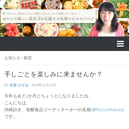
TOP
お知らせ
/
教室
食のこと
手しごとを楽しみに来ませんか？
教室
BY
名畑 のぞみ
·
2024年11月14日
病気予防
今年もあと1か月とちょっとになりましたね
癌(ガン)
こんにちは。
癌予防
沖縄好き、発酵食品コーディネーターの名畑(
＠NozomiNabata
)
です。
癌 原因
認知症