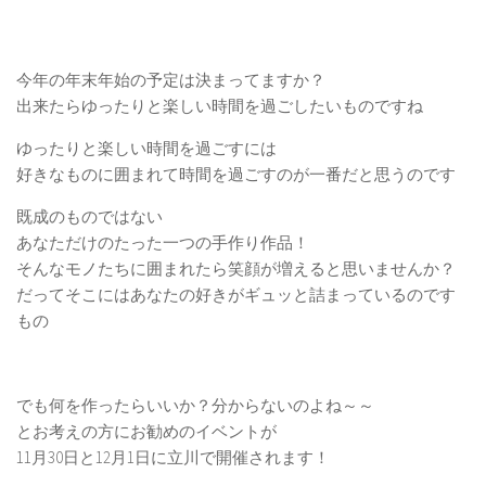
認知症ケア
認知症原因
今年の年末年始の予定は決まってますか？
認知症症状
出来たらゆったりと楽しい時間を過ごしたいものですね
認知症種類
ゆったりと楽しい時間を過ごすには
アルツハイマー型認知症
好きなものに囲まれて時間を過ごすのが一番だと思うのです
脳血管性認知症
既成のものではない
あなただけのたった一つの手作り作品！
レビー小体型認知症
そんなモノたちに囲まれたら笑顔が増えると思いませんか？
若年性認知症
だってそこにはあなたの好きがギュッと詰まっているのです
認知症テスト
もの
認知症レクリエーション
認知症予防
でも何を作ったらいいか？分からないのよね～～
のぞみレシピ
とお考えの方にお勧めのイベントが
11月30日と12月1日に立川で開催されます！
名畑のぞみについて