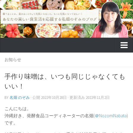
TOP
お知らせ
食のこと
手作り味噌は、いつも同じじゃなくても
教室
いい！
病気予防
BY
名畑 のぞみ
· 公開
2022年10月28日
· 更新済み
2022年11月2日
癌(ガン)
こんにちは。
癌予防
沖縄好き、発酵食品コーディネーターの名畑(
＠NozomiNabata
)
癌 原因
です。
認知症