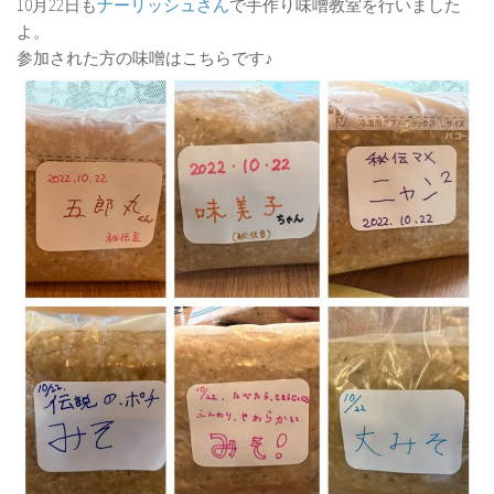
10月22日も
ナーリッシュさん
で手作り味噌教室を行いました
認知症ケア
よ。
参加された方の味噌はこちらです♪
認知症原因
認知症症状
認知症種類
アルツハイマー型認知症
脳血管性認知症
レビー小体型認知症
若年性認知症
認知症テスト
認知症レクリエーション
認知症予防
のぞみレシピ
名畑のぞみについて