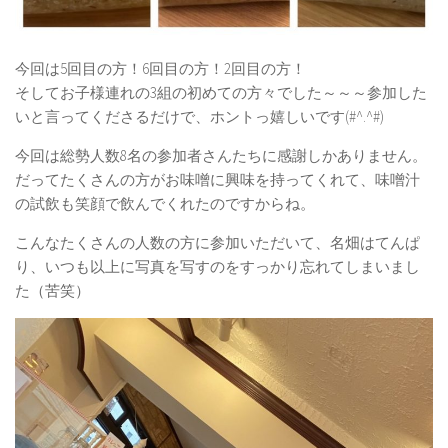
自己紹介
雑記
今回は5回目の方！6回目の方！2回目の方！
お問合せ
そしてお子様連れの3組の初めての方々でした～～～参加した
いと言ってくださるだけで、ホントっ嬉しいです(#^.^#)
読者登録
今回は総勢人数8名の参加者さんたちに感謝しかありません。
教室スケジュール
だってたくさんの方がお味噌に興味を持ってくれて、味噌汁
の試飲も笑顔で飲んでくれたのですからね。
こんなたくさんの人数の方に参加いただいて、名畑はてんぱ
り、いつも以上に写真を写すのをすっかり忘れてしまいまし
た（苦笑）