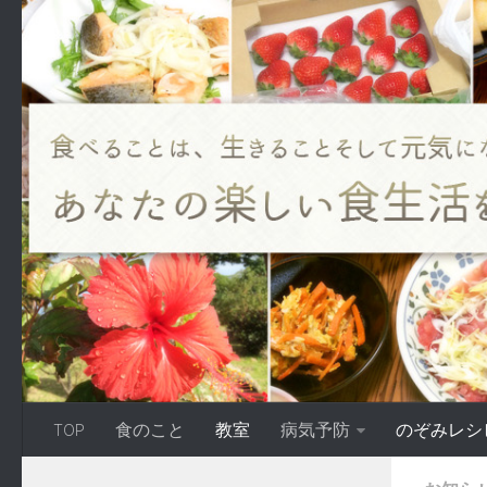
TOP
食のこと
教室
病気予防
のぞみレシ