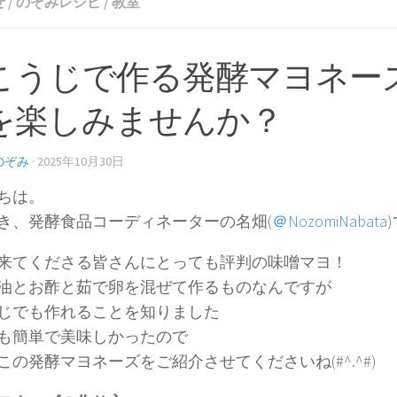
せ
/
のぞみレシピ
/
教室
こうじで作る発酵マヨネー
を楽しみませんか？
のぞみ
·
2025年10月30日
ちは。
き、発酵食品コーディネーターの名畑(
＠NozomiNabata
来てくださる皆さんにとっても評判の味噌マヨ！
油とお酢と茹で卵を混ぜて作るものなんですが
じでも作れることを知りました
も簡単で美味しかったので
この発酵マヨネーズをご紹介させてくださいね(#^.^#)