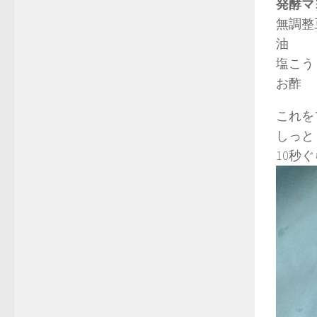
発酵マ
無調整
油 
塩こう
お酢
これを
しっと
10秒ぐ