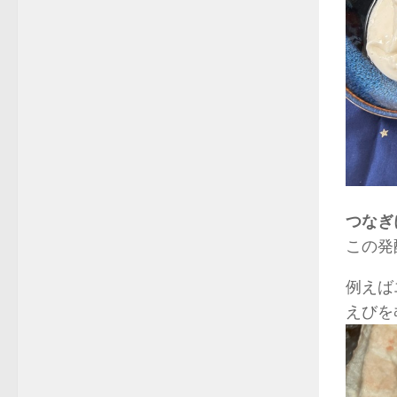
つなぎ
この発
例えば
えびを