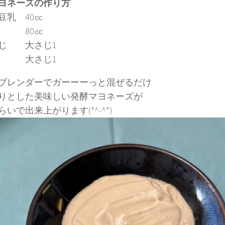
ヨネーズの作り方
豆乳 40㏄
80㏄
じ 大さじ1
 大さじ1
ブレンダーでガーーーっと混ぜるだけ
りとした美味しい発酵マヨネーズが
らいで出来上がります(*^-^*)