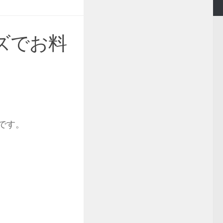
ズでお料
)です。