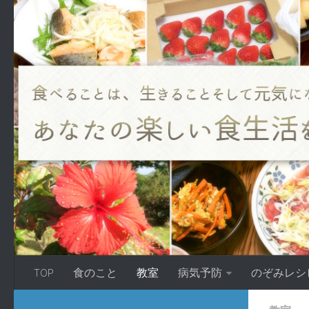
TOP
食のこと
教室
病気予防
のぞみレシ