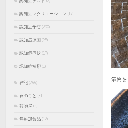
認知症テスト
(2)
認知症レクリエーション
(17)
認知症予防
(290)
認知症原因
(25)
認知症症状
(17)
認知症種類
(1)
漬物を
雑記
(266)
食のこと
(314)
乾物屋
(5)
無添加食品
(12)