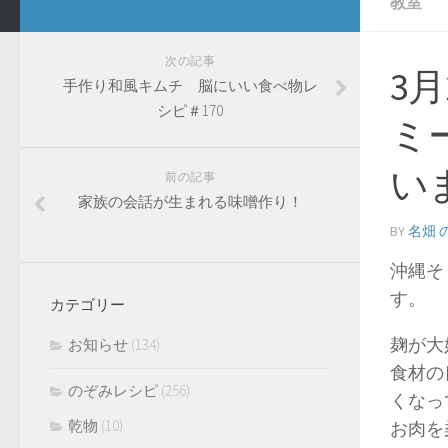
教室
次の記事
3
手作り和風キムチ 脳にいい食べ物レ
シピ＃170
ミ
い
前の記事
家族の会話が生まれる味噌作り！
BY
名畑 
沖縄そ
す。
カテゴリー
麹が大
お知らせ
(134)
食材の
のぞみレシピ
(256)
くなっ
乾物
(10)
お肉を