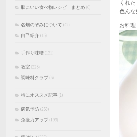
くれた
脳にいい食べ物レシピ まとめ
(6)
色んな
名畑のぞみについて
(42)
お料理
自己紹介
(15)
手作り味噌
(121)
教室
(225)
調味料クラブ
(6)
特にオススメ記事
(1)
病気予防
(258)
免疫力アップ
(199)