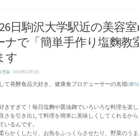
月26日駒沢大学駅近の美容室m
ーナで「簡単手作り塩麴教
ます
のぞみ
·
2019年2月5日
して発酵食品大好き、健康食プロデューサーの名畑(
＠No
好きすぎて！毎日塩麴や醤油麹でいろいろな料理を楽し
良さを引き出して料理を簡単に美味しくしてくれるから
ているんです。
柔らかくしたり、お魚をふっくらさせたり、野菜のうま