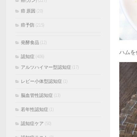
癌(ガン)
(227)
癌 原因
(20)
癌予防
(215)
発酵食品
(12)
ハムを
認知症
(406)
アルツハイマー型認知症
(17)
レビー小体型認知症
(1)
脳血管性認知症
(13)
若年性認知症
(1)
認知症ケア
(50)